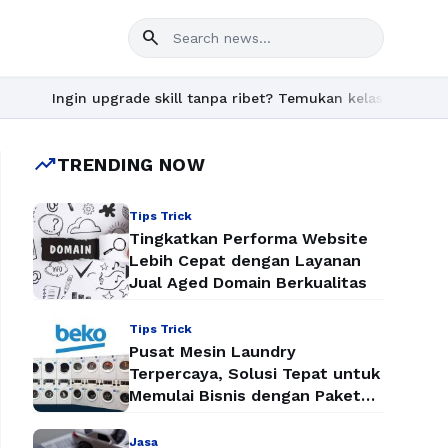
search
ngin upgrade skill tanpa ribet? Temukan kelas seru dan materi l
trending_up
TRENDING NOW
Tips Trick
Tingkatkan Performa Website
Lebih Cepat dengan Layanan
Jual Aged Domain Berkualitas
Tips Trick
Pusat Mesin Laundry
Terpercaya, Solusi Tepat untuk
Memulai Bisnis dengan Paket
Mesin Laundry Murah
Jasa