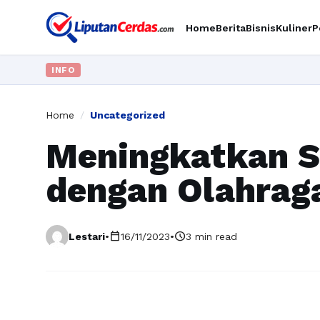
Home
Berita
Bisnis
Kuliner
P
INFO
Home
/
Uncategorized
Meningkatkan S
dengan Olahrag
calendar_today
schedule
Lestari
•
16/11/2023
•
3 min read