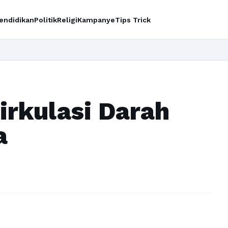
endidikan
Politik
Religi
Kampanye
Tips Trick
I
irkulasi Darah
a