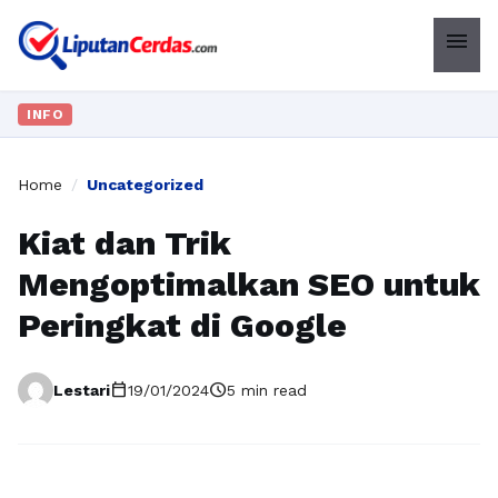
menu
INFO
Home
/
Uncategorized
Kiat dan Trik
Mengoptimalkan SEO untuk
Peringkat di Google
calendar_today
schedule
Lestari
19/01/2024
5 min read