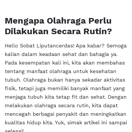
Mengapa Olahraga Perlu
Dilakukan Secara Rutin?
Hello Sobat Liputancerdas! Apa kabar? Semoga
kalian dalam keadaan sehat dan bahagia ya.
Pada kesempatan kali ini, kita akan membahas
tentang manfaat olahraga untuk kesehatan
tubuh. Olahraga bukan hanya sekadar aktivitas
fisik, tetapi juga memiliki banyak manfaat yang
menjaga tubuh kita tetap fit dan sehat. Dengan
melakukan olahraga secara rutin, kita dapat
mencegah berbagai penyakit dan meningkatkan
kualitas hidup kita. Yuk, simak artikel ini sampai
selesai!