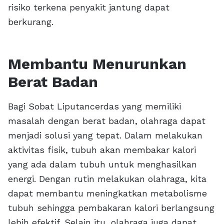
risiko terkena penyakit jantung dapat
berkurang.
Membantu Menurunkan
Berat Badan
Bagi Sobat Liputancerdas yang memiliki
masalah dengan berat badan, olahraga dapat
menjadi solusi yang tepat. Dalam melakukan
aktivitas fisik, tubuh akan membakar kalori
yang ada dalam tubuh untuk menghasilkan
energi. Dengan rutin melakukan olahraga, kita
dapat membantu meningkatkan metabolisme
tubuh sehingga pembakaran kalori berlangsung
lebih efektif. Selain itu, olahraga juga dapat