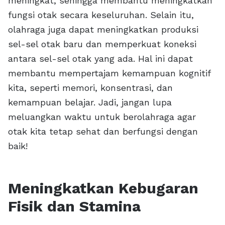
meningkat, sehingga membantu meningkatkan
fungsi otak secara keseluruhan. Selain itu,
olahraga juga dapat meningkatkan produksi
sel-sel otak baru dan memperkuat koneksi
antara sel-sel otak yang ada. Hal ini dapat
membantu mempertajam kemampuan kognitif
kita, seperti memori, konsentrasi, dan
kemampuan belajar. Jadi, jangan lupa
meluangkan waktu untuk berolahraga agar
otak kita tetap sehat dan berfungsi dengan
baik!
Meningkatkan Kebugaran
Fisik dan Stamina