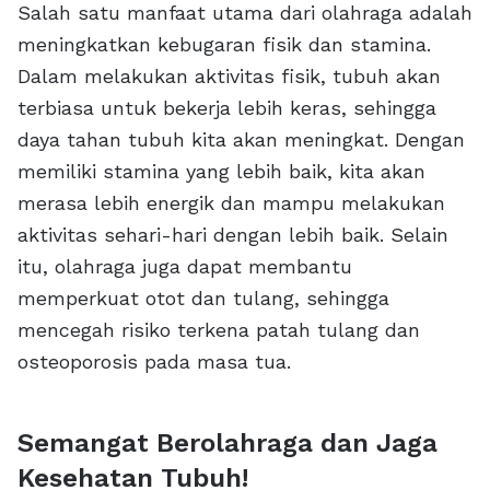
Salah satu manfaat utama dari olahraga adalah
meningkatkan kebugaran fisik dan stamina.
Dalam melakukan aktivitas fisik, tubuh akan
terbiasa untuk bekerja lebih keras, sehingga
daya tahan tubuh kita akan meningkat. Dengan
memiliki stamina yang lebih baik, kita akan
merasa lebih energik dan mampu melakukan
aktivitas sehari-hari dengan lebih baik. Selain
itu, olahraga juga dapat membantu
memperkuat otot dan tulang, sehingga
mencegah risiko terkena patah tulang dan
osteoporosis pada masa tua.
Semangat Berolahraga dan Jaga
Kesehatan Tubuh!