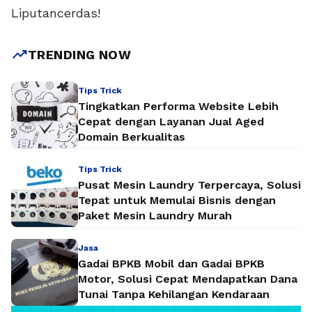
Liputancerdas!
trending_up
TRENDING NOW
Tips Trick
Tingkatkan Performa Website Lebih
Cepat dengan Layanan Jual Aged
Domain Berkualitas
Tips Trick
Pusat Mesin Laundry Terpercaya, Solusi
Tepat untuk Memulai Bisnis dengan
Paket Mesin Laundry Murah
Jasa
Gadai BPKB Mobil dan Gadai BPKB
Motor, Solusi Cepat Mendapatkan Dana
Tunai Tanpa Kehilangan Kendaraan