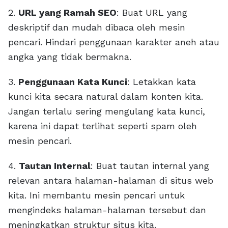
2.
URL yang Ramah SEO
: Buat URL yang
deskriptif dan mudah dibaca oleh mesin
pencari. Hindari penggunaan karakter aneh atau
angka yang tidak bermakna.
3.
Penggunaan Kata Kunci
: Letakkan kata
kunci kita secara natural dalam konten kita.
Jangan terlalu sering mengulang kata kunci,
karena ini dapat terlihat seperti spam oleh
mesin pencari.
4.
Tautan Internal
: Buat tautan internal yang
relevan antara halaman-halaman di situs web
kita. Ini membantu mesin pencari untuk
mengindeks halaman-halaman tersebut dan
meningkatkan struktur situs kita.