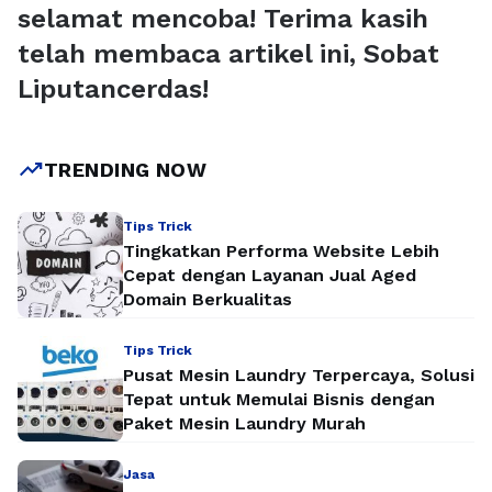
selamat mencoba! Terima kasih
telah membaca artikel ini, Sobat
Liputancerdas!
trending_up
TRENDING NOW
Tips Trick
Tingkatkan Performa Website Lebih
Cepat dengan Layanan Jual Aged
Domain Berkualitas
Tips Trick
Pusat Mesin Laundry Terpercaya, Solusi
Tepat untuk Memulai Bisnis dengan
Paket Mesin Laundry Murah
Jasa