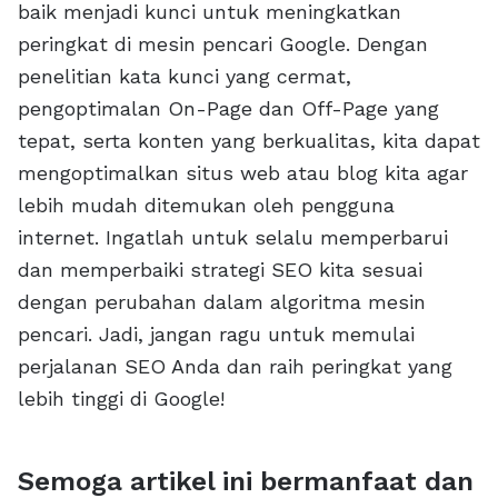
baik menjadi kunci untuk meningkatkan
peringkat di mesin pencari Google. Dengan
penelitian kata kunci yang cermat,
pengoptimalan On-Page dan Off-Page yang
tepat, serta konten yang berkualitas, kita dapat
mengoptimalkan situs web atau blog kita agar
lebih mudah ditemukan oleh pengguna
internet. Ingatlah untuk selalu memperbarui
dan memperbaiki strategi SEO kita sesuai
dengan perubahan dalam algoritma mesin
pencari. Jadi, jangan ragu untuk memulai
perjalanan SEO Anda dan raih peringkat yang
lebih tinggi di Google!
Semoga artikel ini bermanfaat dan