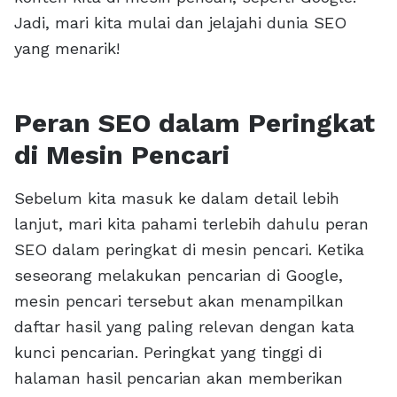
Jadi, mari kita mulai dan jelajahi dunia SEO
yang menarik!
Peran SEO dalam Peringkat
di Mesin Pencari
Sebelum kita masuk ke dalam detail lebih
lanjut, mari kita pahami terlebih dahulu peran
SEO dalam peringkat di mesin pencari. Ketika
seseorang melakukan pencarian di Google,
mesin pencari tersebut akan menampilkan
daftar hasil yang paling relevan dengan kata
kunci pencarian. Peringkat yang tinggi di
halaman hasil pencarian akan memberikan