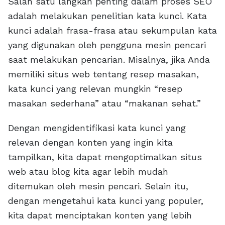
Salah satu langkah penting dalam proses SEO
adalah melakukan penelitian kata kunci. Kata
kunci adalah frasa-frasa atau sekumpulan kata
yang digunakan oleh pengguna mesin pencari
saat melakukan pencarian. Misalnya, jika Anda
memiliki situs web tentang resep masakan,
kata kunci yang relevan mungkin “resep
masakan sederhana” atau “makanan sehat.”
Dengan mengidentifikasi kata kunci yang
relevan dengan konten yang ingin kita
tampilkan, kita dapat mengoptimalkan situs
web atau blog kita agar lebih mudah
ditemukan oleh mesin pencari. Selain itu,
dengan mengetahui kata kunci yang populer,
kita dapat menciptakan konten yang lebih