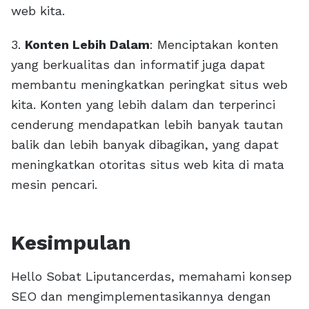
web kita.
3.
Konten Lebih Dalam
: Menciptakan konten
yang berkualitas dan informatif juga dapat
membantu meningkatkan peringkat situs web
kita. Konten yang lebih dalam dan terperinci
cenderung mendapatkan lebih banyak tautan
balik dan lebih banyak dibagikan, yang dapat
meningkatkan otoritas situs web kita di mata
mesin pencari.
Kesimpulan
Hello Sobat Liputancerdas, memahami konsep
SEO dan mengimplementasikannya dengan