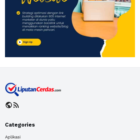
public
rss_feed
Categories
Aplikasi