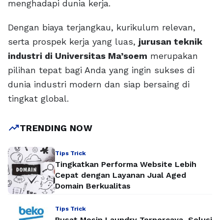
menghadapi dunia kerja.
Dengan biaya terjangkau, kurikulum relevan,
serta prospek kerja yang luas,
jurusan teknik
industri di Universitas Ma’soem
merupakan
pilihan tepat bagi Anda yang ingin sukses di
dunia industri modern dan siap bersaing di
tingkat global.
trending_up
TRENDING NOW
Tips Trick
Tingkatkan Performa Website Lebih
Cepat dengan Layanan Jual Aged
Domain Berkualitas
Tips Trick
Pusat Mesin Laundry Terpercaya, Solusi