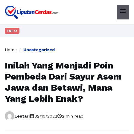
menu
INFO
Home
/
Uncategorized
Inilah Yang Menjadi Poin
Pembeda Dari Sayur Asem
Jawa dan Betawi, Mana
Yang Lebih Enak?
calendar_today
schedule
Lestari
02/10/2022
2 min read