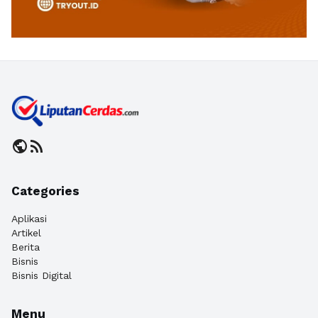
public
rss_feed
Categories
Aplikasi
Artikel
Berita
Bisnis
Bisnis Digital
Menu