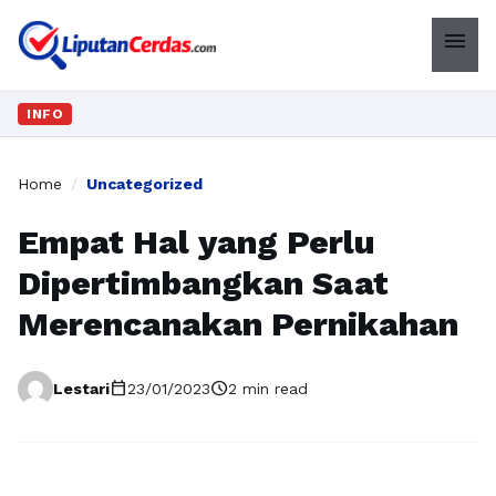
menu
INFO
Home
/
Uncategorized
Empat Hal yang Perlu
Dipertimbangkan Saat
Merencanakan Pernikahan
calendar_today
schedule
Lestari
23/01/2023
2 min read