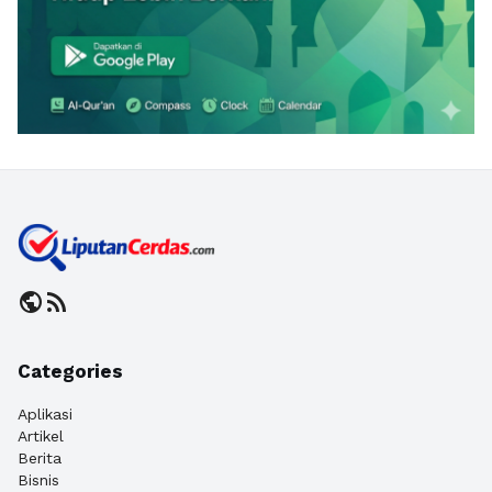
public
rss_feed
Categories
Aplikasi
Artikel
Berita
Bisnis