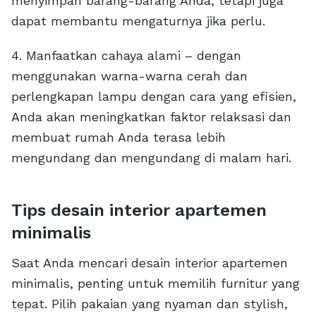
menyimpan barang-barang Anda, tetapi juga
dapat membantu mengaturnya jika perlu.
4. Manfaatkan cahaya alami – dengan
menggunakan warna-warna cerah dan
perlengkapan lampu dengan cara yang efisien,
Anda akan meningkatkan faktor relaksasi dan
membuat rumah Anda terasa lebih
mengundang dan mengundang di malam hari.
Tips desain interior apartemen
minimalis
Saat Anda mencari desain interior apartemen
minimalis, penting untuk memilih furnitur yang
tepat. Pilih pakaian yang nyaman dan stylish,