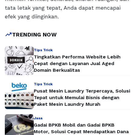
tata letak yang tepat, Anda dapat mencapai
efek yang diinginkan.
trending_up
TRENDING NOW
Tips Trick
Tingkatkan Performa Website Lebih
Cepat dengan Layanan Jual Aged
Domain Berkualitas
Tips Trick
Pusat Mesin Laundry Terpercaya, Solusi
Tepat untuk Memulai Bisnis dengan
Paket Mesin Laundry Murah
Jasa
Gadai BPKB Mobil dan Gadai BPKB
Motor, Solusi Cepat Mendapatkan Dana