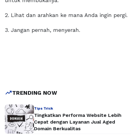
untuk membukanya.
2. Lihat dan arahkan ke mana Anda ingin pergi.
3. Jangan pernah, menyerah.
trending_up
TRENDING NOW
Tips Trick
Tingkatkan Performa Website Lebih
Cepat dengan Layanan Jual Aged
Domain Berkualitas