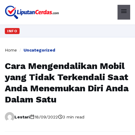
menu
INFO
Home
/
Uncategorized
Cara Mengendalikan Mobil
yang Tidak Terkendali Saat
Anda Menemukan Diri Anda
Dalam Satu
calendar_today
schedule
Lestari
18/09/2022
3 min read