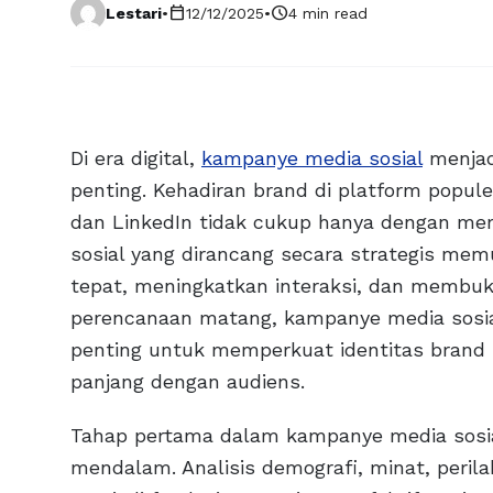
calendar_today
schedule
Lestari
•
12/12/2025
•
4 min read
Di era digital,
kampanye media sosial
menjad
penting. Kehadiran brand di platform popule
dan LinkedIn tidak cukup hanya dengan me
sosial yang dirancang secara strategis me
tepat, meningkatkan interaksi, dan membuka
perencanaan matang, kampanye media sosial
penting untuk memperkuat identitas bran
panjang dengan audiens.
Tahap pertama dalam kampanye media sosi
mendalam. Analisis demografi, minat, perila