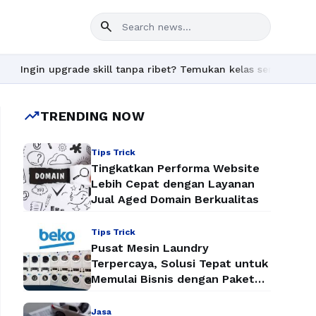
search
grade skill tanpa ribet? Temukan kelas seru dan materi lengkap 
trending_up
TRENDING NOW
Tips Trick
Tingkatkan Performa Website
Lebih Cepat dengan Layanan
Jual Aged Domain Berkualitas
Tips Trick
Pusat Mesin Laundry
Terpercaya, Solusi Tepat untuk
Memulai Bisnis dengan Paket
Mesin Laundry Murah
Jasa