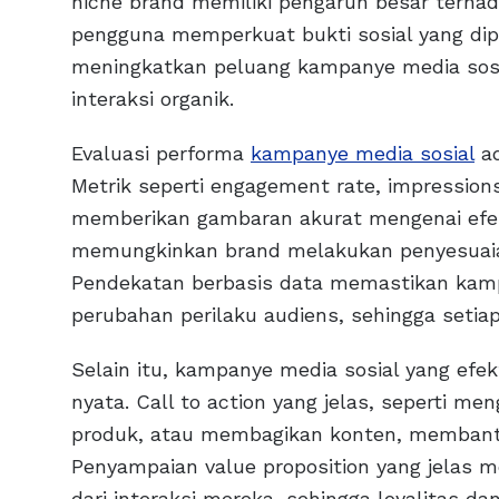
niche brand memiliki pengaruh besar terha
pengguna memperkuat bukti sosial yang dipe
meningkatkan peluang kampanye media sosi
interaksi organik.
Evaluasi performa
kampanye media sosial
ad
Metrik seperti engagement rate, impressions
memberikan gambaran akurat mengenai efekt
memungkinkan brand melakukan penyesuai
Pendekatan berbasis data memastikan kampa
perubahan perilaku audiens, sehingga setia
Selain itu, kampanye media sosial yang ef
nyata. Call to action yang jelas, seperti m
produk, atau membagikan konten, membant
Penyampaian value proposition yang jelas
dari interaksi mereka, sehingga loyalitas d