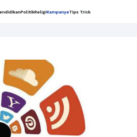
endidikan
Politik
Religi
Kampanye
Tips Trick
Ingin up