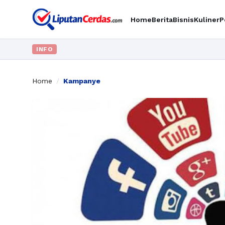
Home
Berita
Bisnis
Kuliner
P
INFO
Home
/
Kampanye