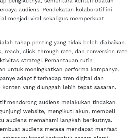
dap pengikutnya, sementara konten buatan
rcaya audiens. Pendekatan kolaboratif ini
al menjadi viral sekaligus memperkuat
alah tahap penting yang tidak boleh diabaikan.
, reach, click-through rate, dan conversion rate
ivitas strategi. Pemantauan rutin
an untuk meningkatkan performa kampanye.
nye adaptif terhadap tren digital dan
p konten yang diunggah lebih tepat sasaran.
ektif mendorong audiens melakukan tindakan
engunjungi website, mengikuti akun, membeli
u audiens memahami langkah berikutnya.
 membuat audiens merasa mendapat manfaat
an advocacy brand terbentuk secara alami.