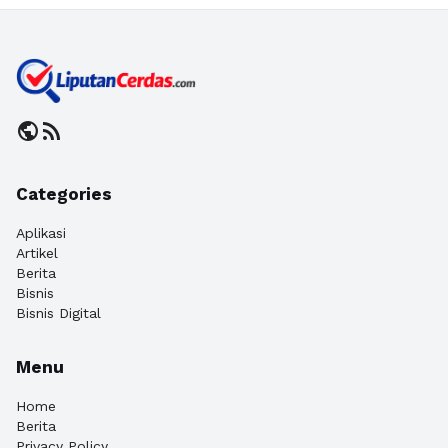
public
rss_feed
Categories
Aplikasi
Artikel
Berita
Bisnis
Bisnis Digital
Menu
Home
Berita
Privacy Policy