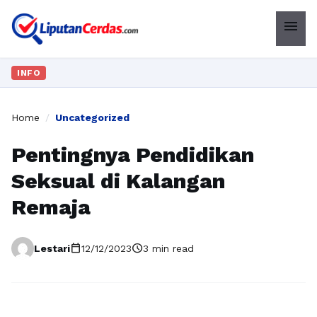
menu
INFO
Home
/
Uncategorized
Pentingnya Pendidikan
Seksual di Kalangan
Remaja
calendar_today
schedule
Lestari
12/12/2023
3 min read