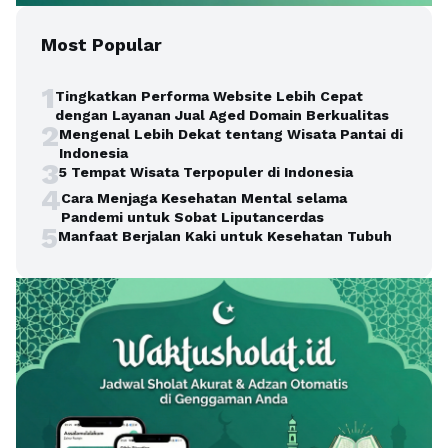
Most Popular
1
Tingkatkan Performa Website Lebih Cepat
dengan Layanan Jual Aged Domain Berkualitas
2
Mengenal Lebih Dekat tentang Wisata Pantai di
Indonesia
3
5 Tempat Wisata Terpopuler di Indonesia
4
Cara Menjaga Kesehatan Mental selama
Pandemi untuk Sobat Liputancerdas
5
Manfaat Berjalan Kaki untuk Kesehatan Tubuh