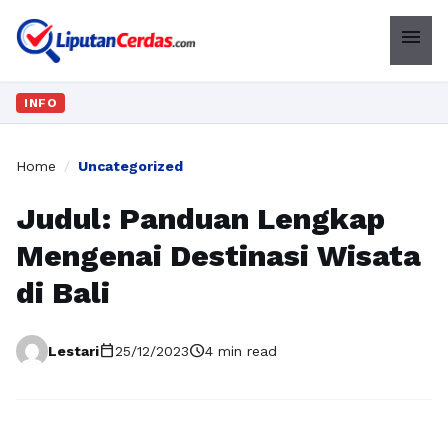
menu
INFO
Home
/
Uncategorized
Judul: Panduan Lengkap
Mengenai Destinasi Wisata
di Bali
calendar_today
schedule
Lestari
25/12/2023
4 min read