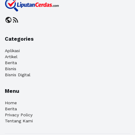
public
rss_feed
Categories
Aplikasi
Artikel
Berita
Bisnis
Bisnis Digital
Menu
Home
Berita
Privacy Policy
Tentang Kami