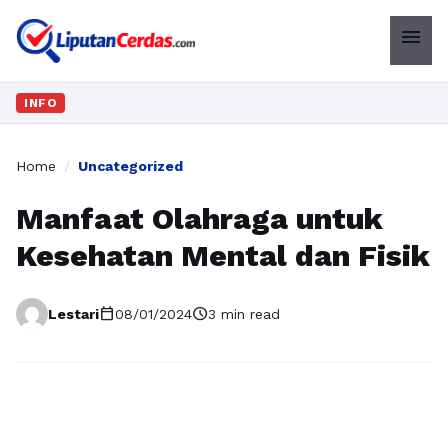
menu
INFO
Home
/
Uncategorized
Manfaat Olahraga untuk
Kesehatan Mental dan Fisik
calendar_today
schedule
Lestari
08/01/2024
3 min read