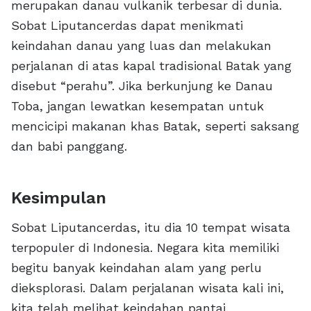
merupakan danau vulkanik terbesar di dunia.
Sobat Liputancerdas dapat menikmati
keindahan danau yang luas dan melakukan
perjalanan di atas kapal tradisional Batak yang
disebut “perahu”. Jika berkunjung ke Danau
Toba, jangan lewatkan kesempatan untuk
mencicipi makanan khas Batak, seperti saksang
dan babi panggang.
Kesimpulan
Sobat Liputancerdas, itu dia 10 tempat wisata
terpopuler di Indonesia. Negara kita memiliki
begitu banyak keindahan alam yang perlu
dieksplorasi. Dalam perjalanan wisata kali ini,
kita telah melihat keindahan pantai,