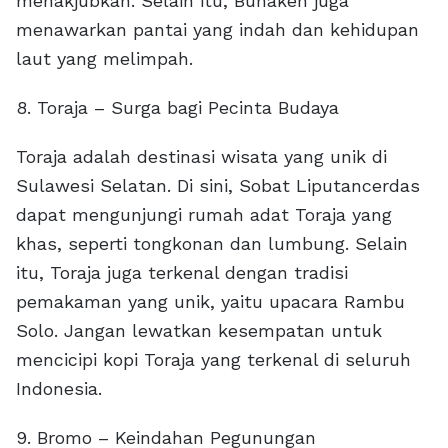
menakjubkan. Selain itu, Bunaken juga
menawarkan pantai yang indah dan kehidupan
laut yang melimpah.
8. Toraja – Surga bagi Pecinta Budaya
Toraja adalah destinasi wisata yang unik di
Sulawesi Selatan. Di sini, Sobat Liputancerdas
dapat mengunjungi rumah adat Toraja yang
khas, seperti tongkonan dan lumbung. Selain
itu, Toraja juga terkenal dengan tradisi
pemakaman yang unik, yaitu upacara Rambu
Solo. Jangan lewatkan kesempatan untuk
mencicipi kopi Toraja yang terkenal di seluruh
Indonesia.
9. Bromo – Keindahan Pegunungan