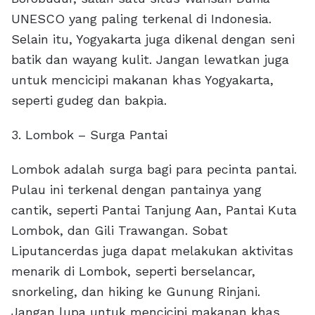
UNESCO yang paling terkenal di Indonesia.
Selain itu, Yogyakarta juga dikenal dengan seni
batik dan wayang kulit. Jangan lewatkan juga
untuk mencicipi makanan khas Yogyakarta,
seperti gudeg dan bakpia.
3. Lombok – Surga Pantai
Lombok adalah surga bagi para pecinta pantai.
Pulau ini terkenal dengan pantainya yang
cantik, seperti Pantai Tanjung Aan, Pantai Kuta
Lombok, dan Gili Trawangan. Sobat
Liputancerdas juga dapat melakukan aktivitas
menarik di Lombok, seperti berselancar,
snorkeling, dan hiking ke Gunung Rinjani.
Jangan lupa untuk mencicipi makanan khas