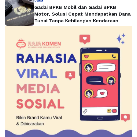
Jasa
Gadai BPKB Mobil dan Gadai BPKB
Motor, Solusi Cepat Mendapatkan Dana
Tunai Tanpa Kehilangan Kendaraan