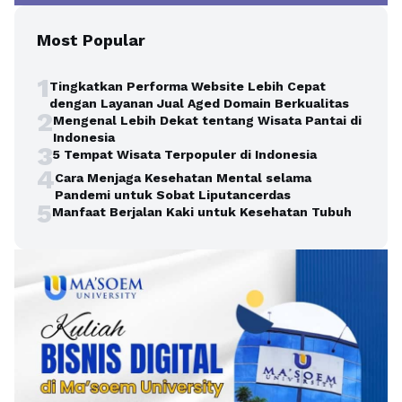
Most Popular
1
Tingkatkan Performa Website Lebih Cepat
dengan Layanan Jual Aged Domain Berkualitas
2
Mengenal Lebih Dekat tentang Wisata Pantai di
Indonesia
3
5 Tempat Wisata Terpopuler di Indonesia
4
Cara Menjaga Kesehatan Mental selama
Pandemi untuk Sobat Liputancerdas
5
Manfaat Berjalan Kaki untuk Kesehatan Tubuh