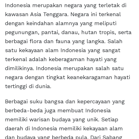
Indonesia merupakan negara yang terletak di
kawasan Asia Tenggara. Negara ini terkenal
dengan keindahan alamnya yang meliputi
pegunungan, pantai, danau, hutan tropis, serta
berbagai flora dan fauna yang langka. Salah
satu kekayaan alam Indonesia yang sangat
terkenal adalah keberagaman hayati yang
dimilikinya. Indonesia merupakan salah satu
negara dengan tingkat keanekaragaman hayati
tertinggi di dunia.
Berbagai suku bangsa dan kepercayaan yang
berbeda-beda juga membuat Indonesia
memiliki warisan budaya yang unik. Setiap
daerah di Indonesia memiliki kekayaan alam
dan budaya yang berbeda pula. Dari Sabang