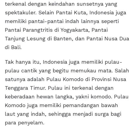
terkenal dengan keindahan sunsetnya yang
spektakuler. Selain Pantai Kuta, Indonesia juga
memiliki pantai-pantai indah lainnya seperti
Pantai Parangtritis di Yogyakarta, Pantai
Tanjung Lesung di Banten, dan Pantai Nusa Dua
di Bali.
Tak hanya itu, Indonesia juga memiliki pulau-
pulau cantik yang begitu memukau mata. Salah
satunya adalah Pulau Komodo di Provinsi Nusa
Tenggara Timur. Pulau ini terkenal dengan
keberadaan hewan langka, yakni komodo. Pulau
Komodo juga memiliki pemandangan bawah
laut yang indah, sehingga menjadi surga bagi
para penyelam.