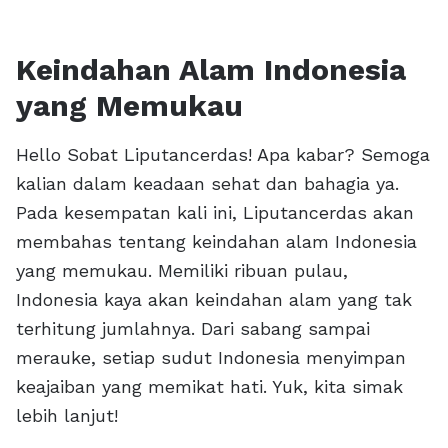
Keindahan Alam Indonesia
yang Memukau
Hello Sobat Liputancerdas! Apa kabar? Semoga
kalian dalam keadaan sehat dan bahagia ya.
Pada kesempatan kali ini, Liputancerdas akan
membahas tentang keindahan alam Indonesia
yang memukau. Memiliki ribuan pulau,
Indonesia kaya akan keindahan alam yang tak
terhitung jumlahnya. Dari sabang sampai
merauke, setiap sudut Indonesia menyimpan
keajaiban yang memikat hati. Yuk, kita simak
lebih lanjut!