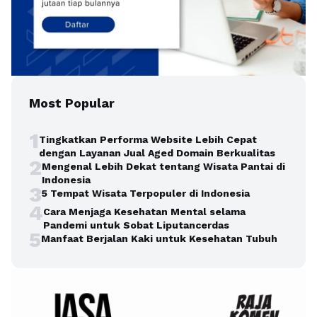
Most Popular
1
Tingkatkan Performa Website Lebih Cepat
dengan Layanan Jual Aged Domain Berkualitas
2
Mengenal Lebih Dekat tentang Wisata Pantai di
Indonesia
3
5 Tempat Wisata Terpopuler di Indonesia
4
Cara Menjaga Kesehatan Mental selama
Pandemi untuk Sobat Liputancerdas
5
Manfaat Berjalan Kaki untuk Kesehatan Tubuh