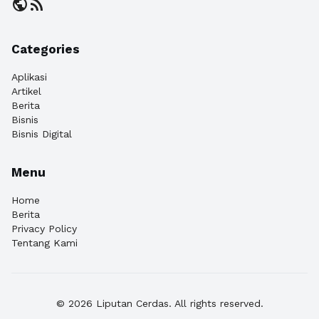
public
rss_feed
Categories
Aplikasi
Artikel
Berita
Bisnis
Bisnis Digital
Menu
Home
Berita
Privacy Policy
Tentang Kami
© 2026 Liputan Cerdas. All rights reserved.