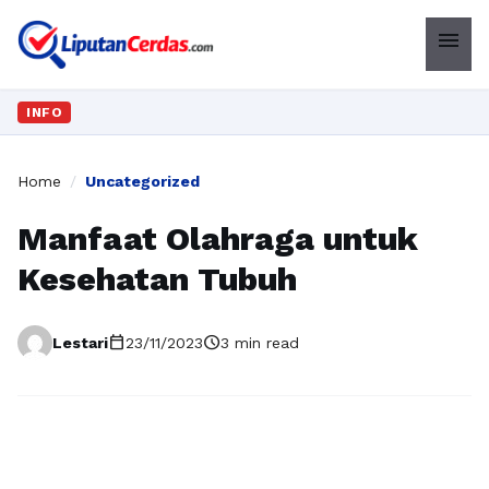
menu
INFO
Home
/
Uncategorized
Manfaat Olahraga untuk
Kesehatan Tubuh
calendar_today
schedule
Lestari
23/11/2023
3 min read