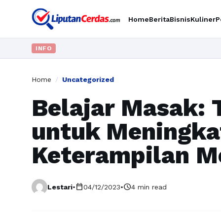
Home
Berita
Bisnis
Kuliner
P
INFO
Home
/
Uncategorized
Belajar Masak: T
untuk Meningka
Keterampilan 
calendar_today
schedule
Lestari
•
04/12/2023
•
4 min read