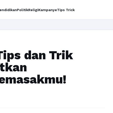
endidikan
Politik
Religi
Kampanye
Tips Trick
Ingin u
ips dan Trik
tkan
Memasakmu!