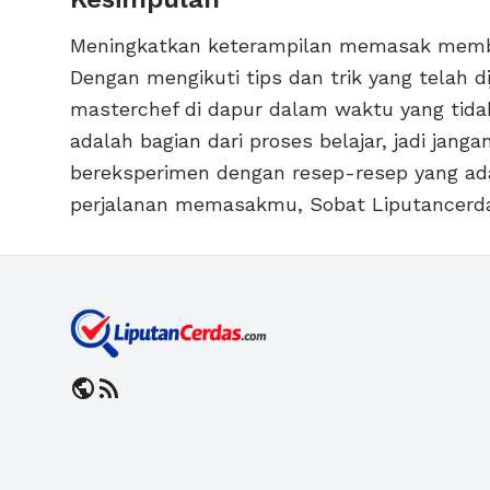
Meningkatkan keterampilan memasak membu
Dengan mengikuti tips dan trik yang telah d
masterchef di dapur dalam waktu yang tida
adalah bagian dari proses belajar, jadi jan
bereksperimen dengan resep-resep yang a
perjalanan memasakmu, Sobat Liputancerd
public
rss_feed