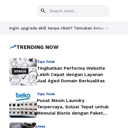
search
pgrade skill tanpa ribet? Temukan kelas seru dan materi lengkap
trending_up
TRENDING NOW
Tips Trick
Tingkatkan Performa Website
Lebih Cepat dengan Layanan
Jual Aged Domain Berkualitas
Tips Trick
Pusat Mesin Laundry
Terpercaya, Solusi Tepat untuk
Memulai Bisnis dengan Paket
Mesin Laundry Murah
Jasa