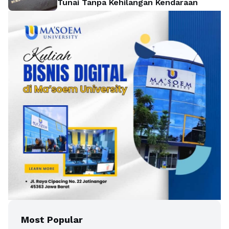
Tunai Tanpa Kehilangan Kendaraan
Most Popular