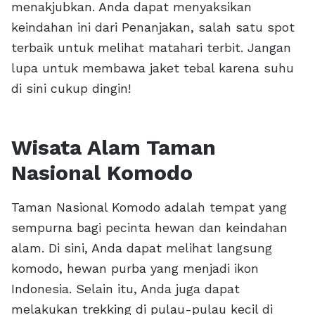
menakjubkan. Anda dapat menyaksikan
keindahan ini dari Penanjakan, salah satu spot
terbaik untuk melihat matahari terbit. Jangan
lupa untuk membawa jaket tebal karena suhu
di sini cukup dingin!
Wisata Alam Taman
Nasional Komodo
Taman Nasional Komodo adalah tempat yang
sempurna bagi pecinta hewan dan keindahan
alam. Di sini, Anda dapat melihat langsung
komodo, hewan purba yang menjadi ikon
Indonesia. Selain itu, Anda juga dapat
melakukan trekking di pulau-pulau kecil di