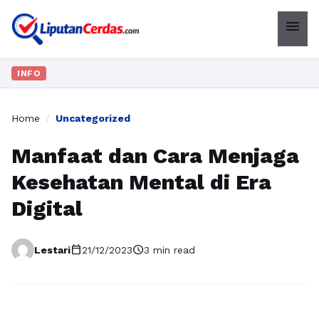
menu
INFO
Home
/
Uncategorized
Manfaat dan Cara Menjaga
Kesehatan Mental di Era
Digital
calendar_today
schedule
Lestari
21/12/2023
3 min read