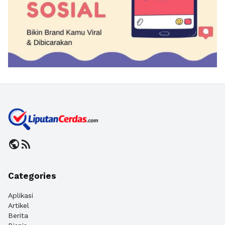
public
rss_feed
Categories
Aplikasi
Artikel
Berita