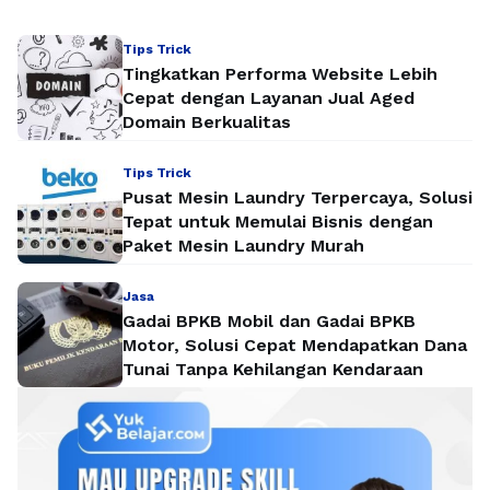
Tips Trick
Tingkatkan Performa Website Lebih
Cepat dengan Layanan Jual Aged
Domain Berkualitas
Tips Trick
Pusat Mesin Laundry Terpercaya, Solusi
Tepat untuk Memulai Bisnis dengan
Paket Mesin Laundry Murah
Jasa
Gadai BPKB Mobil dan Gadai BPKB
Motor, Solusi Cepat Mendapatkan Dana
Tunai Tanpa Kehilangan Kendaraan