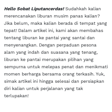
Hello Sobat Liputancerdas!
Sudahkah kalian
merencanakan liburan musim panas kalian?
Jika belum, maka kalian berada di tempat yang
tepat! Dalam artikel ini, kami akan membahas
tentang liburan ke pantai yang santai dan
menyenangkan. Dengan perpaduan pesona
alam yang indah dan suasana yang tenang,
liburan ke pantai merupakan pilihan yang
sempurna untuk melepas penat dan menikmati
momen berharga bersama orang terkasih. Yuk,
simak artikel ini hingga selesai dan persiapkan
diri kalian untuk perjalanan yang tak
terlupakan!