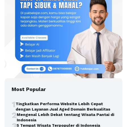
Most Popular
1
Tingkatkan Performa Website Lebih Cepat
dengan Layanan Jual Aged Domain Berkualitas
2
Mengenal Lebih Dekat tentang Wisata Pantai di
Indonesia
3
5 Tempat Wisata Terpopuler di Indonesia