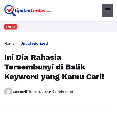
menu
INFO
Home
/
Uncategorized
Ini Dia Rahasia
Tersembunyi di Balik
Keyword yang Kamu Cari!
calendar_today
schedule
Lestari
09/01/2024
4 min read