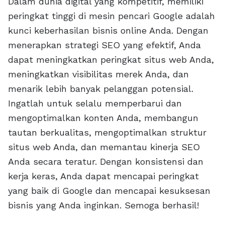
Dalam dunia digital yang kompetitif, memiliki
peringkat tinggi di mesin pencari Google adalah
kunci keberhasilan bisnis online Anda. Dengan
menerapkan strategi SEO yang efektif, Anda
dapat meningkatkan peringkat situs web Anda,
meningkatkan visibilitas merek Anda, dan
menarik lebih banyak pelanggan potensial.
Ingatlah untuk selalu memperbarui dan
mengoptimalkan konten Anda, membangun
tautan berkualitas, mengoptimalkan struktur
situs web Anda, dan memantau kinerja SEO
Anda secara teratur. Dengan konsistensi dan
kerja keras, Anda dapat mencapai peringkat
yang baik di Google dan mencapai kesuksesan
bisnis yang Anda inginkan. Semoga berhasil!