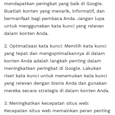
mendapatkan peringkat yang baik di Google.
Buatlah konten yang menarik, informatif, dan
bermanfaat bagi pembaca Anda. Jangan lupa
untuk menggunakan kata kunci yang relevan
dalam konten Anda.
2. Optimalisasi kata kunci: Memilih kata kunci
yang tepat dan mengoptimalkannya di dalam
konten Anda adalah langkah penting dalam
meningkatkan peringkat di Google. Lakukan
riset kata kunci untuk menemukan kata kunci
yang relevan dengan bisnis Anda dan gunakan
mereka secara strategis di dalam konten Anda.
3. Meningkatkan kecepatan situs web:
Kecepatan situs web memainkan peran penting