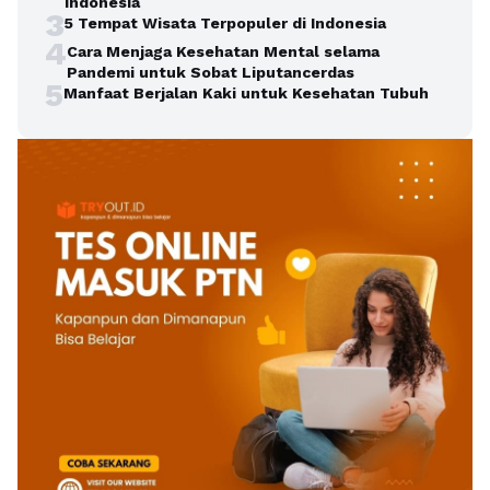
Indonesia
3
5 Tempat Wisata Terpopuler di Indonesia
4
Cara Menjaga Kesehatan Mental selama
Pandemi untuk Sobat Liputancerdas
5
Manfaat Berjalan Kaki untuk Kesehatan Tubuh