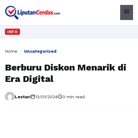
menu
INFO
Home
/
Uncategorized
Berburu Diskon Menarik di
Era Digital
calendar_today
schedule
Lestari
13/01/2024
3 min read