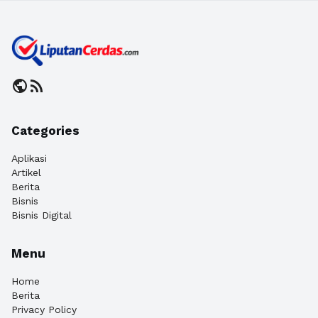
public
rss_feed
Categories
Aplikasi
Artikel
Berita
Bisnis
Bisnis Digital
Menu
Home
Berita
Privacy Policy