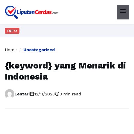
menu
INFO
Home
/
Uncategorized
{keyword} yang Menarik di
Indonesia
calendar_today
schedule
Lestari
12/11/2023
3 min read