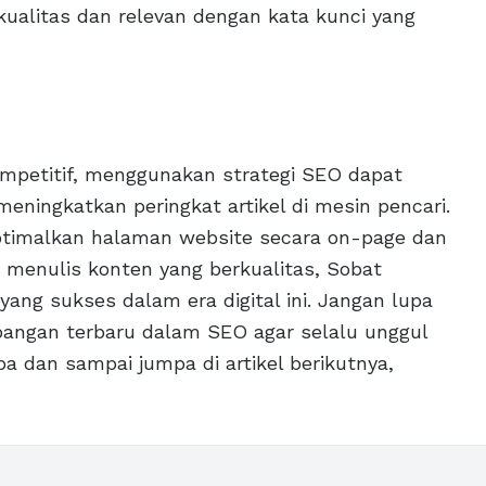
kualitas dan relevan dengan kata kunci yang
ompetitif, menggunakan strategi SEO dapat
ningkatkan peringkat artikel di mesin pencari.
ptimalkan halaman website secara on-page dan
 menulis konten yang berkualitas, Sobat
ang sukses dalam era digital ini. Jangan lupa
bangan terbaru dalam SEO agar selalu unggul
a dan sampai jumpa di artikel berikutnya,