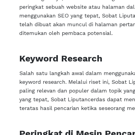
peringkat sebuah website atau halaman dal
menggunakan SEO yang tepat, Sobat Liputa
telah dibuat akan muncul di halaman perta
ditemukan oleh pembaca potensial.
Keyword Research
Salah satu langkah awal dalam menggunaka
keyword research. Melalui riset ini, Sobat
paling relevan dan populer dalam topik yan
yang tepat, Sobat Liputancerdas dapat meng
teratas hasil pencarian ketika seseorang me
Peringkat di Mesin Pencar