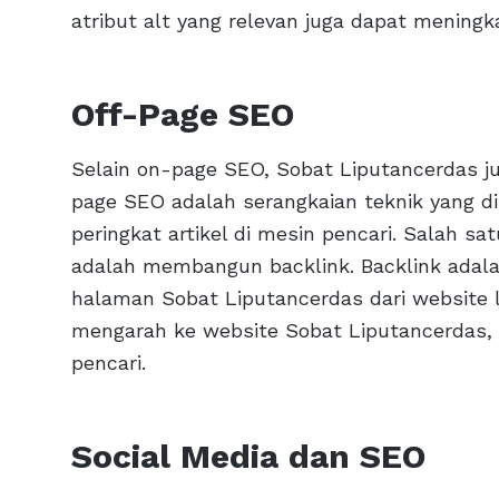
atribut alt yang relevan juga dapat meningka
Off-Page SEO
Selain on-page SEO, Sobat Liputancerdas j
page SEO adalah serangkaian teknik yang d
peringkat artikel di mesin pencari. Salah s
adalah membangun backlink. Backlink adal
halaman Sobat Liputancerdas dari website l
mengarah ke website Sobat Liputancerdas, se
pencari.
Social Media dan SEO