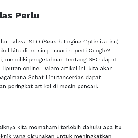
as Perlu
?
tahu bahwa SEO (Search Engine Optimization)
el kita di mesin pencari seperti Google?
ini, memiliki pengetahuan tentang SEO dapat
putan online. Dalam artikel ini, kita akan
bagaimana Sobat Liputancerdas dapat
 peringkat artikel di mesin pencari.
aiknya kita memahami terlebih dahulu apa itu
eknik yang digunakan untuk meningkatkan