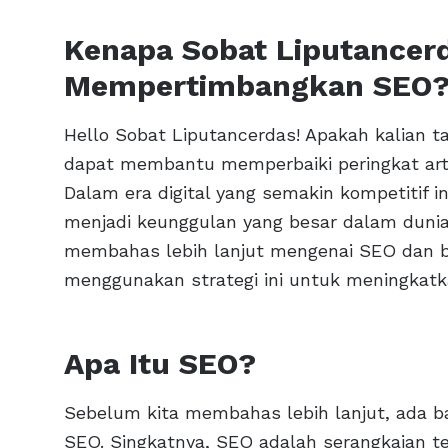
Kenapa Sobat Liputancerd
Mempertimbangkan SEO
Hello Sobat Liputancerdas! Apakah kalian 
dapat membantu memperbaiki peringkat artik
Dalam era digital yang semakin kompetitif 
menjadi keunggulan yang besar dalam dunia li
membahas lebih lanjut mengenai SEO dan 
menggunakan strategi ini untuk meningkatkan
Apa Itu SEO?
Sebelum kita membahas lebih lanjut, ada b
SEO. Singkatnya, SEO adalah serangkaian t