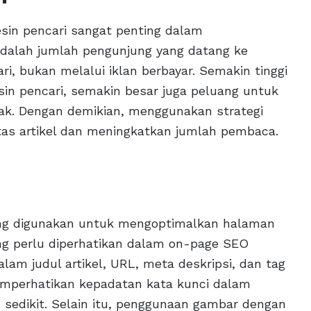
esin pencari sangat penting dalam
 adalah jumlah pengunjung yang datang ke
ri, bukan melalui iklan berbayar. Semakin tinggi
sin pencari, semakin besar juga peluang untuk
yak. Dengan demikian, menggunakan strategi
tas artikel dan meningkatkan jumlah pembaca.
ang digunakan untuk mengoptimalkan halaman
ang perlu diperhatikan dalam on-page SEO
lam judul artikel, URL, meta deskripsi, dan tag
emperhatikan kepadatan kata kunci dalam
lu sedikit. Selain itu, penggunaan gambar dengan