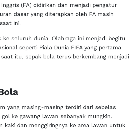
Inggris (FA) didirikan dan menjadi pengatur
turan dasar yang diterapkan oleh FA masih
aat ini.
e seluruh dunia. Olahraga ini menjadi begitu
sional seperti Piala Dunia FIFA yang pertama
k saat itu, sepak bola terus berkembang menjadi
Bola
m yang masing-masing terdiri dari sebelas
 gol ke gawang lawan sebanyak mungkin.
n kaki dan menggiringnya ke area lawan untuk