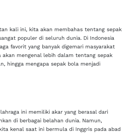
an kali ini, kita akan membahas tentang sepak
angat populer di seluruh dunia. Di Indonesia
raga favorit yang banyak digemari masyarakat
kita akan mengenal lebih dalam tentang sepak
nan, hingga mengapa sepak bola menjadi
ahraga ini memiliki akar yang berasal dari
kan di berbagai belahan dunia. Namun,
ta kenal saat ini bermula di Inggris pada abad