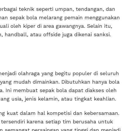
rbagai teknik seperti umpan, tendangan, dan
ainan sepak bola melarang pemain menggunakan
li oleh kiper di area gawangnya. Selain itu,
, handball, atau offside juga dikenai sanksi.
njadi olahraga yang begitu populer di seluruh
a yang mudah dimainkan. Dibutuhkan hanya bola
. Ini membuat sepak bola dapat diakses oleh
 usia, jenis kelamin, atau tingkat keahlian.
yang kuat dalam hal kompetisi dan kebersamaan.
 tersendiri karena setiap tim berusaha untuk
 semangat persaingan yang tinggi dan menjadi