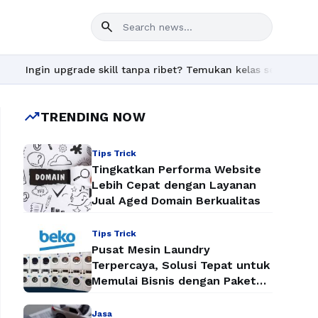
search
in upgrade skill tanpa ribet? Temukan kelas seru dan materi len
trending_up
TRENDING NOW
Tips Trick
Tingkatkan Performa Website
Lebih Cepat dengan Layanan
Jual Aged Domain Berkualitas
Tips Trick
Pusat Mesin Laundry
Terpercaya, Solusi Tepat untuk
Memulai Bisnis dengan Paket
Mesin Laundry Murah
Jasa