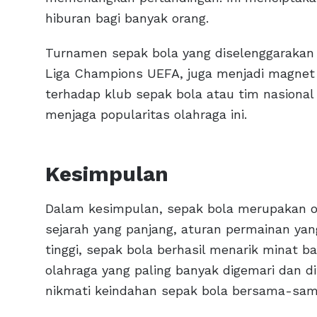
hiburan bagi banyak orang.
Turnamen sepak bola yang diselenggarakan s
Liga Champions UEFA, juga menjadi magnet b
terhadap klub sepak bola atau tim nasional
menjaga popularitas olahraga ini.
Kesimpulan
Dalam kesimpulan, sepak bola merupakan ol
sejarah yang panjang, aturan permainan yan
tinggi, sepak bola berhasil menarik minat b
olahraga yang paling banyak digemari dan di
nikmati keindahan sepak bola bersama-sam