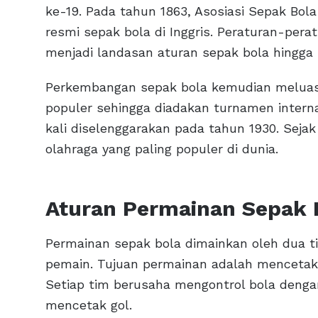
ke-19. Pada tahun 1863, Asosiasi Sepak Bola 
resmi sepak bola di Inggris. Peraturan-pera
menjadi landasan aturan sepak bola hingga s
Perkembangan sepak bola kemudian meluas k
populer sehingga diadakan turnamen interna
kali diselenggarakan pada tahun 1930. Seja
olahraga yang paling populer di dunia.
Aturan Permainan Sepak 
Permainan sepak bola dimainkan oleh dua ti
pemain. Tujuan permainan adalah mencetak
Setiap tim berusaha mengontrol bola denga
mencetak gol.