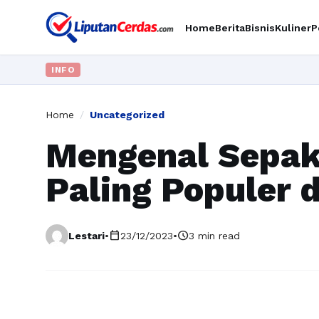
Home
Berita
Bisnis
Kuliner
P
INFO
Home
/
Uncategorized
Mengenal Sepak
Paling Populer d
calendar_today
schedule
Lestari
•
23/12/2023
•
3 min read