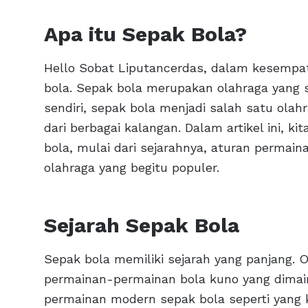
Apa itu Sepak Bola?
Hello Sobat Liputancerdas, dalam kesempat
bola. Sepak bola merupakan olahraga yang s
sendiri, sepak bola menjadi salah satu olah
dari berbagai kalangan. Dalam artikel ini, 
bola, mulai dari sejarahnya, aturan permai
olahraga yang begitu populer.
Sejarah Sepak Bola
Sepak bola memiliki sejarah yang panjang. Ol
permainan-permainan bola kuno yang dimain
permainan modern sepak bola seperti yang ki