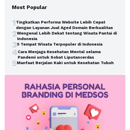
Most Popular
1
Tingkatkan Performa Website Lebih Cepat
dengan Layanan Jual Aged Domain Berkualitas
2
Mengenal Lebih Dekat tentang Wisata Pantai di
Indonesia
3
5 Tempat Wisata Terpopuler di Indonesia
4
Cara Menjaga Kesehatan Mental selama
Pandemi untuk Sobat Liputancerdas
5
Manfaat Berjalan Kaki untuk Kesehatan Tubuh