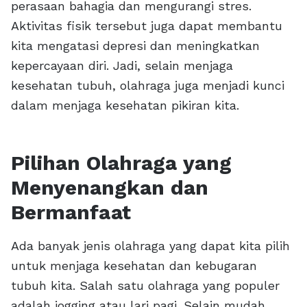
perasaan bahagia dan mengurangi stres.
Aktivitas fisik tersebut juga dapat membantu
kita mengatasi depresi dan meningkatkan
kepercayaan diri. Jadi, selain menjaga
kesehatan tubuh, olahraga juga menjadi kunci
dalam menjaga kesehatan pikiran kita.
Pilihan Olahraga yang
Menyenangkan dan
Bermanfaat
Ada banyak jenis olahraga yang dapat kita pilih
untuk menjaga kesehatan dan kebugaran
tubuh kita. Salah satu olahraga yang populer
adalah jogging atau lari pagi. Selain mudah