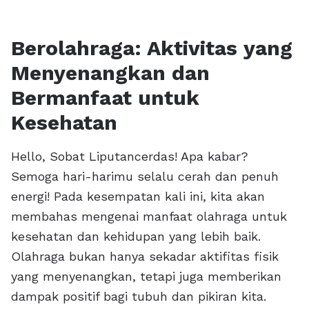
Berolahraga: Aktivitas yang
Menyenangkan dan
Bermanfaat untuk
Kesehatan
Hello, Sobat Liputancerdas! Apa kabar?
Semoga hari-harimu selalu cerah dan penuh
energi! Pada kesempatan kali ini, kita akan
membahas mengenai manfaat olahraga untuk
kesehatan dan kehidupan yang lebih baik.
Olahraga bukan hanya sekadar aktifitas fisik
yang menyenangkan, tetapi juga memberikan
dampak positif bagi tubuh dan pikiran kita.