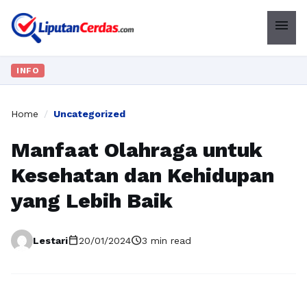
menu
INFO
Home
/
Uncategorized
Manfaat Olahraga untuk
Kesehatan dan Kehidupan
yang Lebih Baik
calendar_today
schedule
Lestari
20/01/2024
3 min read