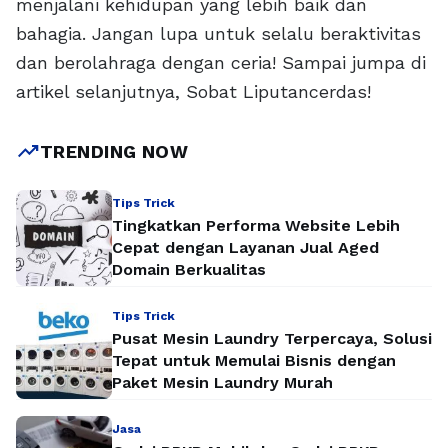
menjalani kehidupan yang lebih baik dan
bahagia. Jangan lupa untuk selalu beraktivitas
dan berolahraga dengan ceria! Sampai jumpa di
artikel selanjutnya, Sobat Liputancerdas!
trending_up
TRENDING NOW
Tips Trick
Tingkatkan Performa Website Lebih
Cepat dengan Layanan Jual Aged
Domain Berkualitas
Tips Trick
Pusat Mesin Laundry Terpercaya, Solusi
Tepat untuk Memulai Bisnis dengan
Paket Mesin Laundry Murah
Jasa