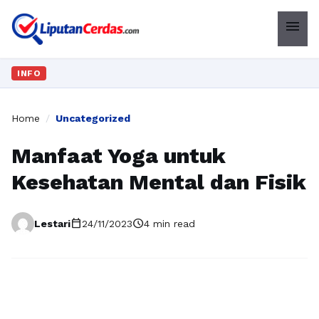
menu
INFO
Home
/
Uncategorized
Manfaat Yoga untuk
Kesehatan Mental dan Fisik
calendar_today
schedule
Lestari
24/11/2023
4 min read