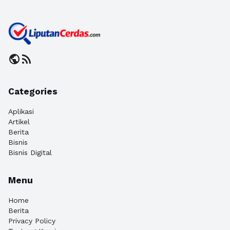
public
rss_feed
Categories
Aplikasi
Artikel
Berita
Bisnis
Bisnis Digital
Menu
Home
Berita
Privacy Policy