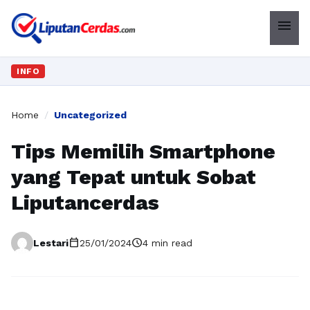
menu
INFO
Home
/
Uncategorized
Tips Memilih Smartphone
yang Tepat untuk Sobat
Liputancerdas
calendar_today
schedule
Lestari
25/01/2024
4 min read