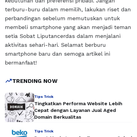
kebutuhan dan preferensi pribadi. Jangan
terburu-buru dalam memilih, lakukan riset dan
perbandingan sebelum memutuskan untuk
membeli smartphone yang akan menjadi teman
setia Sobat Liputancerdas dalam menjalani
aktivitas sehari-hari. Selamat berburu
smartphone baru dan semoga artikel ini
bermanfaat!
trending_up
TRENDING NOW
Tips Trick
Tingkatkan Performa Website Lebih
Cepat dengan Layanan Jual Aged
Domain Berkualitas
Tips Trick