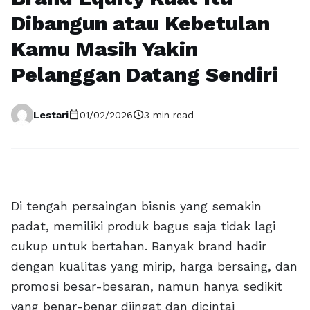
Dibangun atau Kebetulan
Kamu Masih Yakin
Pelanggan Datang Sendiri
calendar_today
schedule
Lestari
01/02/2026
3 min read
Di tengah persaingan bisnis yang semakin
padat, memiliki produk bagus saja tidak lagi
cukup untuk bertahan. Banyak brand hadir
dengan kualitas yang mirip, harga bersaing, dan
promosi besar-besaran, namun hanya sedikit
yang benar-benar diingat dan dicintai