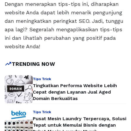
Dengan menerapkan tips-tips ini, diharapkan
website Anda dapat lebih menarik pengunjung
dan meningkatkan peringkat SEO. Jadi, tunggu
apa lagi? Segeralah mengaplikasikan tips-tips
ini dan lihatlah perubahan yang positif pada
website Anda!
trending_up
TRENDING NOW
Tips Trick
Tingkatkan Performa Website Lebih
Cepat dengan Layanan Jual Aged
Domain Berkualitas
Tips Trick
Pusat Mesin Laundry Terpercaya, Solusi
Tepat untuk Memulai Bisnis dengan