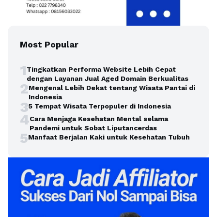
Most Popular
1
Tingkatkan Performa Website Lebih Cepat
dengan Layanan Jual Aged Domain Berkualitas
2
Mengenal Lebih Dekat tentang Wisata Pantai di
Indonesia
3
5 Tempat Wisata Terpopuler di Indonesia
4
Cara Menjaga Kesehatan Mental selama
Pandemi untuk Sobat Liputancerdas
5
Manfaat Berjalan Kaki untuk Kesehatan Tubuh