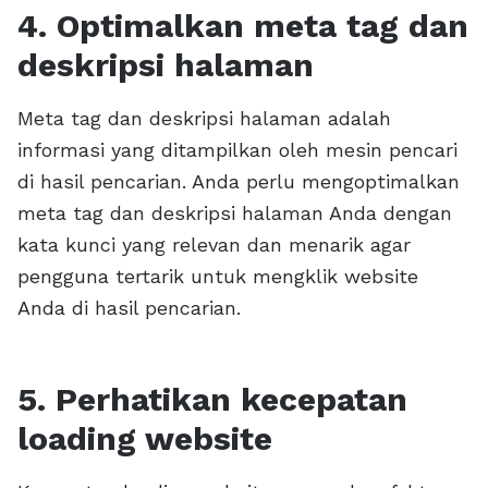
4. Optimalkan meta tag dan
deskripsi halaman
Meta tag dan deskripsi halaman adalah
informasi yang ditampilkan oleh mesin pencari
di hasil pencarian. Anda perlu mengoptimalkan
meta tag dan deskripsi halaman Anda dengan
kata kunci yang relevan dan menarik agar
pengguna tertarik untuk mengklik website
Anda di hasil pencarian.
5. Perhatikan kecepatan
loading website