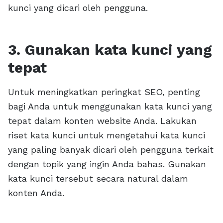
kunci yang dicari oleh pengguna.
3. Gunakan kata kunci yang
tepat
Untuk meningkatkan peringkat SEO, penting
bagi Anda untuk menggunakan kata kunci yang
tepat dalam konten website Anda. Lakukan
riset kata kunci untuk mengetahui kata kunci
yang paling banyak dicari oleh pengguna terkait
dengan topik yang ingin Anda bahas. Gunakan
kata kunci tersebut secara natural dalam
konten Anda.