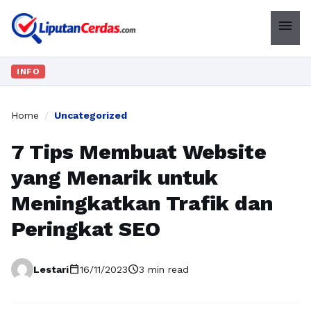
menu
INFO
Home
/
Uncategorized
7 Tips Membuat Website
yang Menarik untuk
Meningkatkan Trafik dan
Peringkat SEO
calendar_today
schedule
Lestari
16/11/2023
3 min read