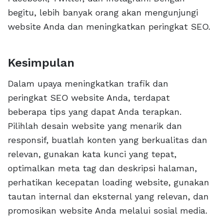
begitu, lebih banyak orang akan mengunjungi
website Anda dan meningkatkan peringkat SEO.
Kesimpulan
Dalam upaya meningkatkan trafik dan
peringkat SEO website Anda, terdapat
beberapa tips yang dapat Anda terapkan.
Pilihlah desain website yang menarik dan
responsif, buatlah konten yang berkualitas dan
relevan, gunakan kata kunci yang tepat,
optimalkan meta tag dan deskripsi halaman,
perhatikan kecepatan loading website, gunakan
tautan internal dan eksternal yang relevan, dan
promosikan website Anda melalui sosial media.