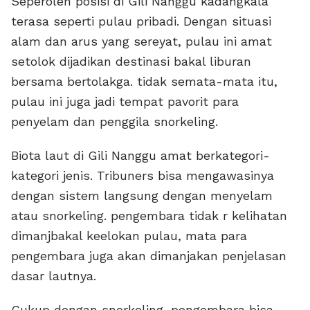
Seperoleh posisi di Gili Nanggu kadangkala
terasa seperti pulau pribadi. Dengan situasi
alam dan arus yang sereyat, pulau ini amat
setolok dijadikan destinasi bakal liburan
bersama bertolakga. tidak semata-mata itu,
pulau ini juga jadi tempat pavorit para
penyelam dan penggila snorkeling.
Biota laut di Gili Nanggu amat berkategori-
kategori jenis. Tribuners bisa mengawasinya
dengan sistem langsung dengan menyelam
atau snorkeling. pengembara tidak r kelihatan
dimanjbakal keelokan pulau, mata para
pengembara juga akan dimanjakan penjelasan
dasar lautnya.
Cukup dengan snorkeling, pengembara bisa