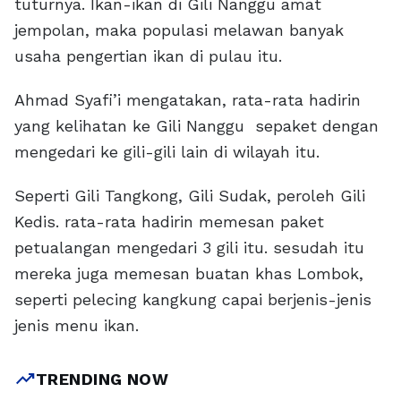
tuturnya. Ikan-ikan di Gili Nanggu amat
jempolan, maka populasi melawan banyak
usaha pengertian ikan di pulau itu.
Ahmad Syafi’i mengatakan, rata-rata hadirin
yang kelihatan ke Gili Nanggu
sepaket dengan
mengedari ke gili-gili lain di wilayah itu.
Seperti Gili Tangkong, Gili Sudak, peroleh Gili
Kedis. rata-rata hadirin memesan paket
petualangan mengedari 3 gili itu. sesudah itu
mereka juga memesan buatan khas Lombok,
seperti pelecing kangkung capai berjenis-jenis
jenis menu ikan.
trending_up
TRENDING NOW