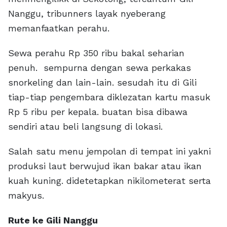
Nanggu, tribunners layak nyeberang
memanfaatkan perahu.
Sewa perahu Rp 350 ribu bakal seharian
penuh.
sempurna dengan sewa perkakas
snorkeling dan lain-lain. sesudah itu di Gili
tiap-tiap pengembara diklezatan kartu masuk
Rp 5 ribu per kepala. buatan bisa dibawa
sendiri atau beli langsung di lokasi.
Salah satu menu jempolan di tempat ini yakni
produksi laut berwujud ikan bakar atau ikan
kuah kuning. didetetapkan nikilometerat serta
makyus.
Rute ke Gili Nanggu