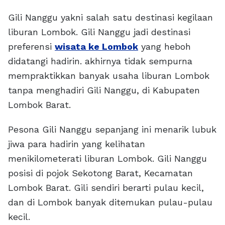
Gili Nanggu yakni salah satu destinasi kegilaan
liburan Lombok. Gili Nanggu jadi destinasi
preferensi
wisata ke Lombok
yang heboh
didatangi hadirin. akhirnya tidak sempurna
mempraktikkan banyak usaha liburan Lombok
tanpa menghadiri Gili Nanggu, di Kabupaten
Lombok Barat.
Pesona Gili Nanggu sepanjang ini menarik lubuk
jiwa para hadirin yang kelihatan
menikilometerati liburan Lombok. Gili Nanggu
posisi di pojok Sekotong Barat, Kecamatan
Lombok Barat. Gili sendiri berarti pulau kecil,
dan di Lombok banyak ditemukan pulau-pulau
kecil.