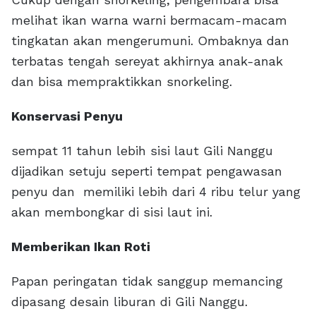
melihat ikan warna warni bermacam-macam
tingkatan akan mengerumuni. Ombaknya dan
terbatas tengah sereyat akhirnya anak-anak
dan bisa mempraktikkan snorkeling.
Konservasi Penyu
sempat 11 tahun lebih sisi laut Gili Nanggu
dijadikan setuju seperti tempat pengawasan
penyu dan
memiliki lebih dari 4 ribu telur yang
akan membongkar di sisi laut ini.
Memberikan Ikan Roti
Papan peringatan tidak sanggup memancing
dipasang desain liburan di Gili Nanggu.