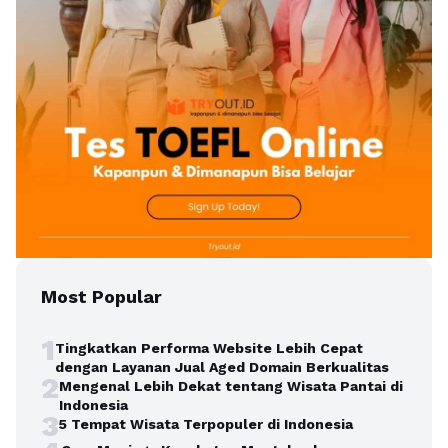
Most Popular
1
Tingkatkan Performa Website Lebih Cepat
dengan Layanan Jual Aged Domain Berkualitas
2
Mengenal Lebih Dekat tentang Wisata Pantai di
Indonesia
3
5 Tempat Wisata Terpopuler di Indonesia