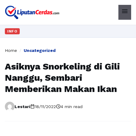
menu
INFO
Home
/
Uncategorized
Asiknya Snorkeling di Gili
Nanggu, Sembari
Memberikan Makan Ikan
calendar_today
schedule
Lestari
18/11/2022
4 min read