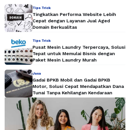
Tips Trick
Tingkatkan Performa Website Lebih
Cepat dengan Layanan Jual Aged
Domain Berkualitas
Tips Trick
Pusat Mesin Laundry Terpercaya, Solusi
Tepat untuk Memulai Bisnis dengan
Paket Mesin Laundry Murah
Jasa
Gadai BPKB Mobil dan Gadai BPKB
Motor, Solusi Cepat Mendapatkan Dana
Tunai Tanpa Kehilangan Kendaraan