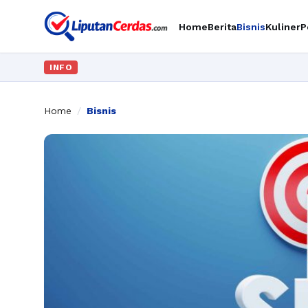
Home
Berita
Bisnis
Kuliner
P
INFO
Home
/
Bisnis