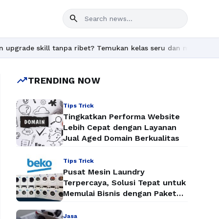
search
 tanpa ribet? Temukan kelas seru dan materi lengkap hanya di Yu
trending_up
TRENDING NOW
Tips Trick
Tingkatkan Performa Website
Lebih Cepat dengan Layanan
Jual Aged Domain Berkualitas
Tips Trick
Pusat Mesin Laundry
Terpercaya, Solusi Tepat untuk
Memulai Bisnis dengan Paket
Mesin Laundry Murah
Jasa