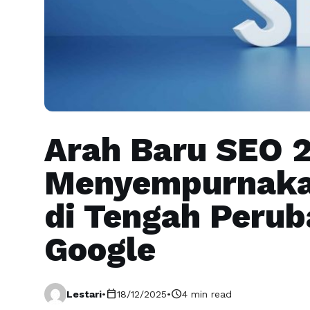
Arah Baru SEO 
Menyempurnakan
di Tengah Perub
Google
calendar_today
schedule
Lestari
•
18/12/2025
•
4 min read