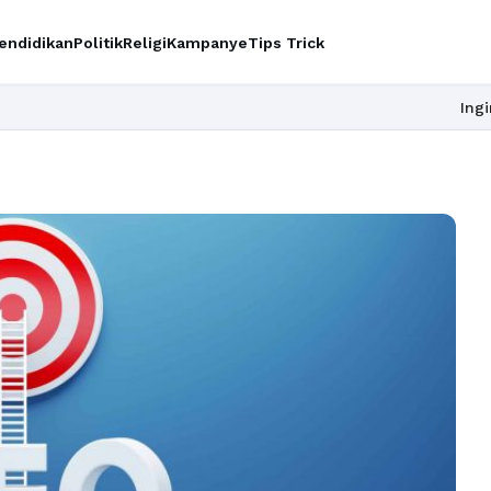
endidikan
Politik
Religi
Kampanye
Tips Trick
Ingin upgrade skill