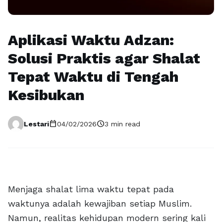
Aplikasi Waktu Adzan:
Solusi Praktis agar Shalat
Tepat Waktu di Tengah
Kesibukan
calendar_today
schedule
Lestari
04/02/2026
3 min read
Menjaga shalat lima waktu tepat pada
waktunya adalah kewajiban setiap Muslim.
Namun, realitas kehidupan modern sering kali