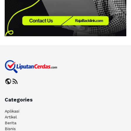
public
rss_feed
Categories
Aplikasi
Artikel
Berita
Bisnis