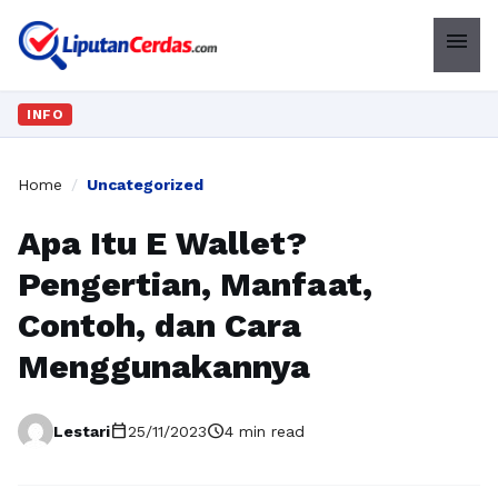
menu
INFO
Home
/
Uncategorized
Apa Itu E Wallet?
Pengertian, Manfaat,
Contoh, dan Cara
Menggunakannya
calendar_today
schedule
Lestari
25/11/2023
4 min read