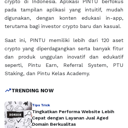
crypto di Indonesia. Aplikasi PINTU berfokus
pada tampilan aplikasi yang intuitif, mudah
digunakan, dengan konten edukasi in-app,
terutama bagi investor crypto baru dan kasual.
Saat ini, PINTU memiliki lebih dari 120 aset
crypto yang diperdagangkan serta banyak fitur
dan produk unggulan inovatif dan edukatif
seperti, Pintu Earn, Referral System, PTU
Staking, dan Pintu Kelas Academy.
trending_up
TRENDING NOW
Tips Trick
Tingkatkan Performa Website Lebih
Cepat dengan Layanan Jual Aged
Domain Berkualitas