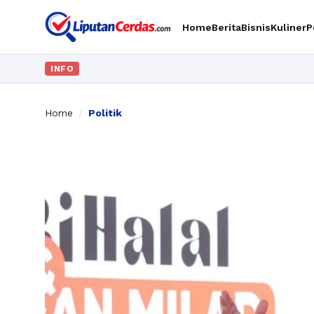
Home
Berita
Bisnis
Kuliner
P
INFO
Home
/
Politik