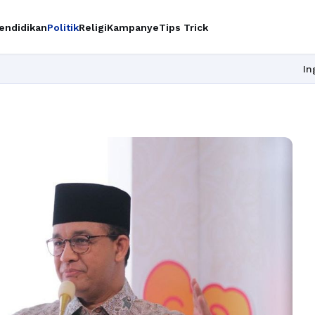
endidikan
Politik
Religi
Kampanye
Tips Trick
Ingin upgrade s