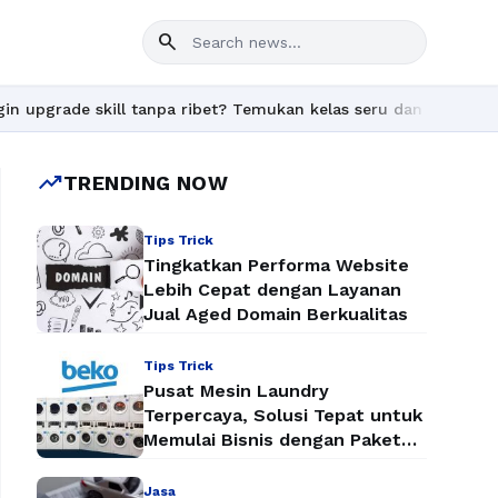
search
kill tanpa ribet? Temukan kelas seru dan materi lengkap hanya d
trending_up
TRENDING NOW
Tips Trick
Tingkatkan Performa Website
Lebih Cepat dengan Layanan
Jual Aged Domain Berkualitas
Tips Trick
Pusat Mesin Laundry
Terpercaya, Solusi Tepat untuk
Memulai Bisnis dengan Paket
Mesin Laundry Murah
Jasa