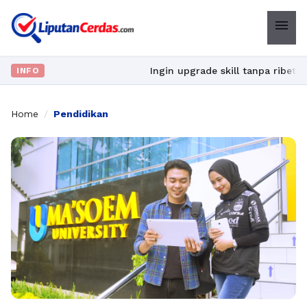
menu
Ingin upgrade skill tanpa ribet? Temukan ke
INFO
Home
/
Pendidikan