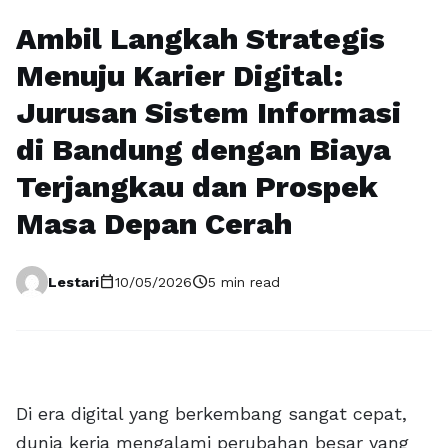
Ambil Langkah Strategis
Menuju Karier Digital:
Jurusan Sistem Informasi
di Bandung dengan Biaya
Terjangkau dan Prospek
Masa Depan Cerah
calendar_today
schedule
Lestari
10/05/2026
5 min read
Di era digital yang berkembang sangat cepat,
dunia kerja mengalami perubahan besar yang