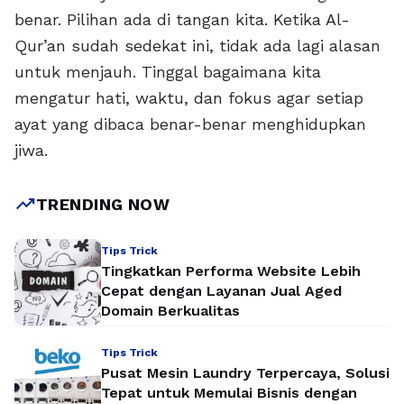
benar. Pilihan ada di tangan kita. Ketika Al-
Qur’an sudah sedekat ini, tidak ada lagi alasan
untuk menjauh. Tinggal bagaimana kita
mengatur hati, waktu, dan fokus agar setiap
ayat yang dibaca benar-benar menghidupkan
jiwa.
trending_up
TRENDING NOW
Tips Trick
Tingkatkan Performa Website Lebih
Cepat dengan Layanan Jual Aged
Domain Berkualitas
Tips Trick
Pusat Mesin Laundry Terpercaya, Solusi
Tepat untuk Memulai Bisnis dengan