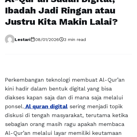
Ibadah Jadi Ringan atau
Justru Kita Makin Lalai?
calendar_today
schedule
Lestari
08/01/2026
3 min read
Perkembangan teknologi membuat Al-Qur’an
kini hadir dalam bentuk digital yang bisa
diakses kapan saja dan di mana saja melalui
ponsel.
Al quran digital
sering menjadi topik
diskusi di tengah masyarakat, terutama ketika
sebagian orang masih ragu apakah membaca
Al-Qur’an melalui layar memiliki keutamaan