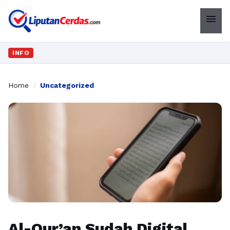
menu
INFO
Home
/
Uncategorized
Al-Qur’an Sudah Digital,