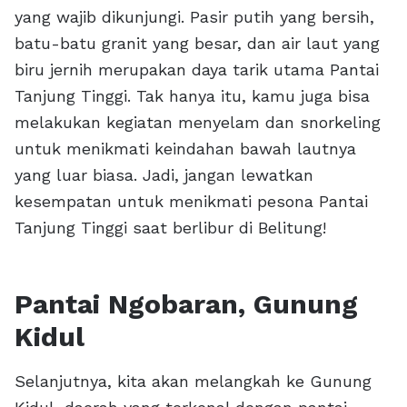
yang wajib dikunjungi. Pasir putih yang bersih,
batu-batu granit yang besar, dan air laut yang
biru jernih merupakan daya tarik utama Pantai
Tanjung Tinggi. Tak hanya itu, kamu juga bisa
melakukan kegiatan menyelam dan snorkeling
untuk menikmati keindahan bawah lautnya
yang luar biasa. Jadi, jangan lewatkan
kesempatan untuk menikmati pesona Pantai
Tanjung Tinggi saat berlibur di Belitung!
Pantai Ngobaran, Gunung
Kidul
Selanjutnya, kita akan melangkah ke Gunung