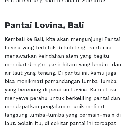
Pantai Belitung saat berada di Sumatra!
Pantai Lovina, Bali
Kembali ke Bali, kita akan mengunjungi Pantai
Lovina yang terletak di Buleleng. Pantai ini
menawarkan keindahan alam yang begitu
memikat dengan pasir hitam yang lembut dan
air laut yang tenang. Di pantai ini, kamu juga
bisa menikmati pemandangan lumba-lumba
yang berenang di perairan Lovina. Kamu bisa
menyewa perahu untuk berkeliling pantai dan
mendapatkan pengalaman unik melihat
langsung lumba-lumba yang bermain-main di
laut. Selain itu, di sekitar pantai ini terdapat