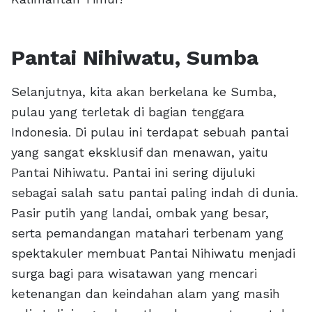
Pantai Nihiwatu, Sumba
Selanjutnya, kita akan berkelana ke Sumba,
pulau yang terletak di bagian tenggara
Indonesia. Di pulau ini terdapat sebuah pantai
yang sangat eksklusif dan menawan, yaitu
Pantai Nihiwatu. Pantai ini sering dijuluki
sebagai salah satu pantai paling indah di dunia.
Pasir putih yang landai, ombak yang besar,
serta pemandangan matahari terbenam yang
spektakuler membuat Pantai Nihiwatu menjadi
surga bagi para wisatawan yang mencari
ketenangan dan keindahan alam yang masih