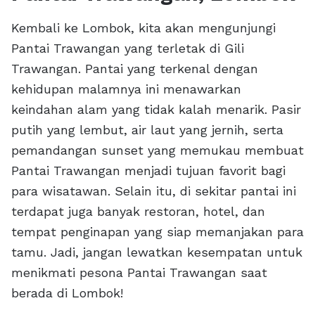
Kembali ke Lombok, kita akan mengunjungi
Pantai Trawangan yang terletak di Gili
Trawangan. Pantai yang terkenal dengan
kehidupan malamnya ini menawarkan
keindahan alam yang tidak kalah menarik. Pasir
putih yang lembut, air laut yang jernih, serta
pemandangan sunset yang memukau membuat
Pantai Trawangan menjadi tujuan favorit bagi
para wisatawan. Selain itu, di sekitar pantai ini
terdapat juga banyak restoran, hotel, dan
tempat penginapan yang siap memanjakan para
tamu. Jadi, jangan lewatkan kesempatan untuk
menikmati pesona Pantai Trawangan saat
berada di Lombok!