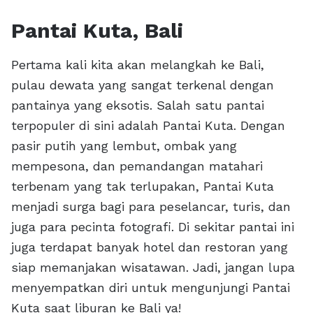
Pantai Kuta, Bali
Pertama kali kita akan melangkah ke Bali,
pulau dewata yang sangat terkenal dengan
pantainya yang eksotis. Salah satu pantai
terpopuler di sini adalah Pantai Kuta. Dengan
pasir putih yang lembut, ombak yang
mempesona, dan pemandangan matahari
terbenam yang tak terlupakan, Pantai Kuta
menjadi surga bagi para peselancar, turis, dan
juga para pecinta fotografi. Di sekitar pantai ini
juga terdapat banyak hotel dan restoran yang
siap memanjakan wisatawan. Jadi, jangan lupa
menyempatkan diri untuk mengunjungi Pantai
Kuta saat liburan ke Bali ya!