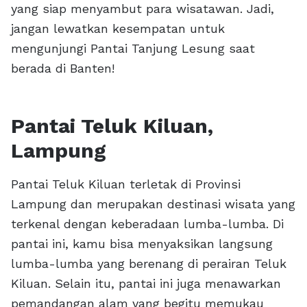
yang siap menyambut para wisatawan. Jadi,
jangan lewatkan kesempatan untuk
mengunjungi Pantai Tanjung Lesung saat
berada di Banten!
Pantai Teluk Kiluan,
Lampung
Pantai Teluk Kiluan terletak di Provinsi
Lampung dan merupakan destinasi wisata yang
terkenal dengan keberadaan lumba-lumba. Di
pantai ini, kamu bisa menyaksikan langsung
lumba-lumba yang berenang di perairan Teluk
Kiluan. Selain itu, pantai ini juga menawarkan
pemandangan alam yang begitu memukau