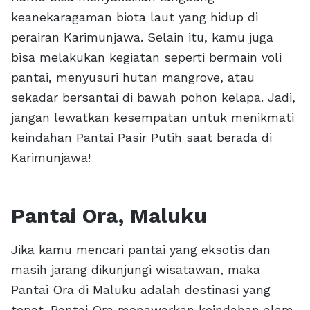
keanekaragaman biota laut yang hidup di
perairan Karimunjawa. Selain itu, kamu juga
bisa melakukan kegiatan seperti bermain voli
pantai, menyusuri hutan mangrove, atau
sekadar bersantai di bawah pohon kelapa. Jadi,
jangan lewatkan kesempatan untuk menikmati
keindahan Pantai Pasir Putih saat berada di
Karimunjawa!
Pantai Ora, Maluku
Jika kamu mencari pantai yang eksotis dan
masih jarang dikunjungi wisatawan, maka
Pantai Ora di Maluku adalah destinasi yang
tepat. Pantai Ora menawarkan keindahan alam