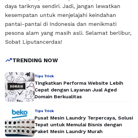
daya tariknya sendiri. Jadi, jangan lewatkan
kesempatan untuk menjelajahi keindahan
pantai-pantai di Indonesia dan menikmati
pesona alam yang masih asli. Selamat berlibur,
Sobat Liputancerdas!
trending_up
TRENDING NOW
Tips Trick
Tingkatkan Performa Website Lebih
Cepat dengan Layanan Jual Aged
Domain Berkualitas
Tips Trick
Pusat Mesin Laundry Terpercaya, Solusi
Tepat untuk Memulai Bisnis dengan
Paket Mesin Laundry Murah