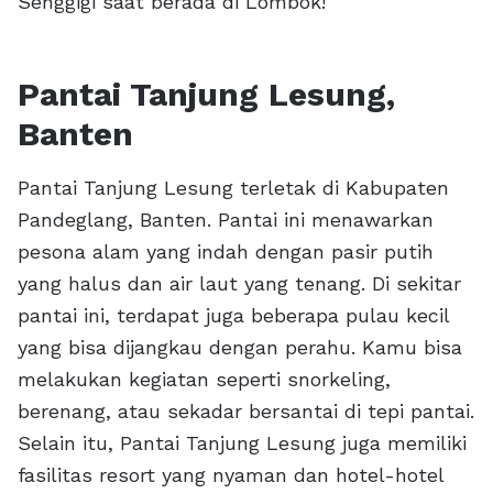
Senggigi saat berada di Lombok!
Pantai Tanjung Lesung,
Banten
Pantai Tanjung Lesung terletak di Kabupaten
Pandeglang, Banten. Pantai ini menawarkan
pesona alam yang indah dengan pasir putih
yang halus dan air laut yang tenang. Di sekitar
pantai ini, terdapat juga beberapa pulau kecil
yang bisa dijangkau dengan perahu. Kamu bisa
melakukan kegiatan seperti snorkeling,
berenang, atau sekadar bersantai di tepi pantai.
Selain itu, Pantai Tanjung Lesung juga memiliki
fasilitas resort yang nyaman dan hotel-hotel