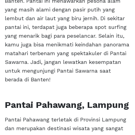
Banten. Pantai ini menawarkan pesona alam
yang masih alami dengan pasir putih yang
lembut dan air laut yang biru jernih. Di sekitar
pantai ini, terdapat juga beberapa spot surfing
yang menarik bagi para peselancar. Selain itu,
kamu juga bisa menikmati keindahan panorama
matahari terbenam yang spektakuler di Pantai
Sawarna. Jadi, jangan lewatkan kesempatan
untuk mengunjungi Pantai Sawarna saat
berada di Banten!
Pantai Pahawang, Lampung
Pantai Pahawang terletak di Provinsi Lampung
dan merupakan destinasi wisata yang sangat