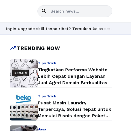
search
in upgrade skill tanpa ribet? Temukan kelas seru dan materi len
trending_up
TRENDING NOW
Tips Trick
Tingkatkan Performa Website
Lebih Cepat dengan Layanan
Jual Aged Domain Berkualitas
Tips Trick
Pusat Mesin Laundry
Terpercaya, Solusi Tepat untuk
Memulai Bisnis dengan Paket
Mesin Laundry Murah
Jasa