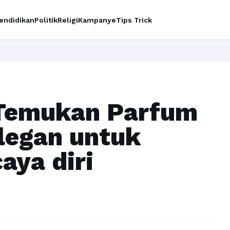
endidikan
Politik
Religi
Kampanye
Tips Trick
Ing
 Temukan Parfum
legan untuk
aya diri