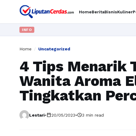
Home
Berita
Bisnis
Kuliner
P
INFO
Home
/
Uncategorized
4 Tips Menarik
Wanita Aroma E
Tingkatkan Perc
calendar_today
schedule
Lestari
•
20/05/2023
•
3 min read